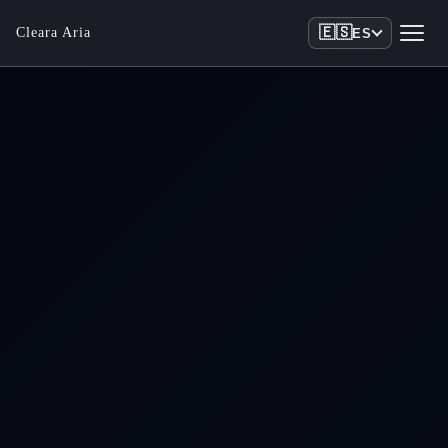
🇪🇸
Cleara Aria
ES