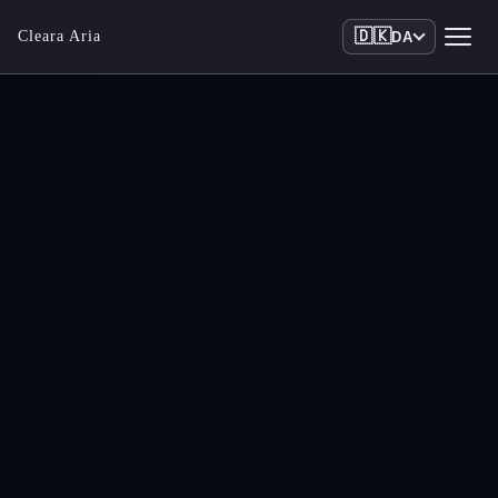
🇩🇰
Cleara Aria
DA