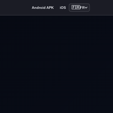
🇫🇷
Android APK
iOS
FR