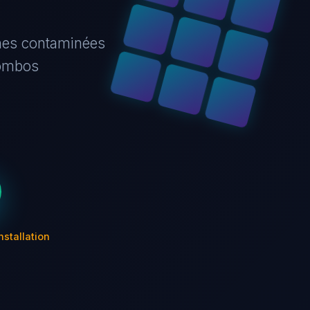
zones contaminées
combos
nstallation