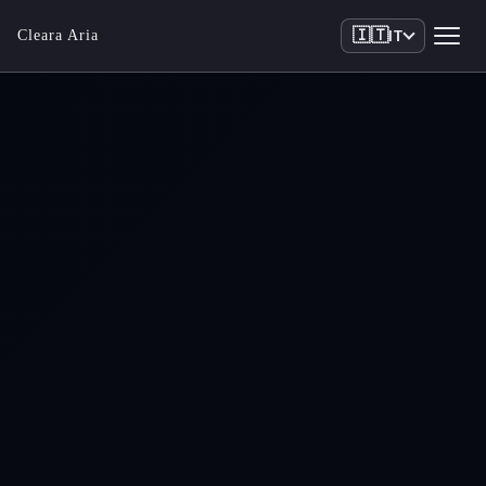
🇮🇹
Cleara Aria
IT