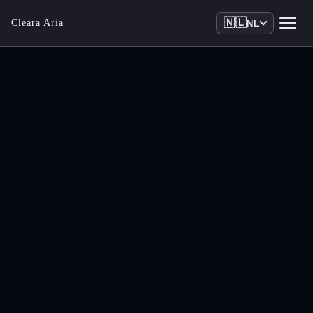
🇳🇱
Cleara Aria
NL