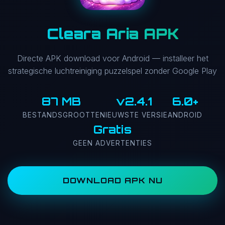
Cleara Aria APK
Directe APK download voor Android — installeer het
strategische luchtreiniging puzzelspel zonder Google Play
87 MB
v2.4.1
6.0+
BESTANDSGROOTTE
NIEUWSTE VERSIE
ANDROID
Gratis
GEEN ADVERTENTIES
DOWNLOAD APK NU