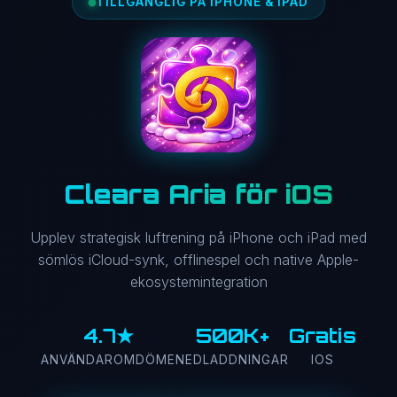
TILLGÄNGLIG PÅ IPHONE & IPAD
Cleara Aria för iOS
Upplev strategisk luftrening på iPhone och iPad med
sömlös iCloud-synk, offlinespel och native Apple-
ekosystemintegration
4.7★
500K+
Gratis
ANVÄNDAROMDÖME
NEDLADDNINGAR
IOS